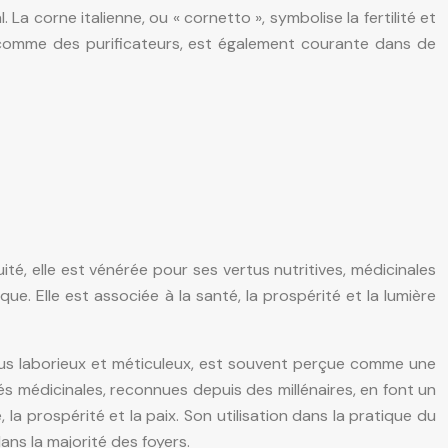
La corne italienne, ou « cornetto », symbolise la fertilité et
rés comme des purificateurs, est également courante dans de
uité, elle est vénérée pour ses vertus nutritives, médicinales
e. Elle est associée à la santé, la prospérité et la lumière
ssus laborieux et méticuleux, est souvent perçue comme une
tés médicinales, reconnues depuis des millénaires, en font un
é, la prospérité et la paix. Son utilisation dans la pratique du
ans la majorité des foyers.