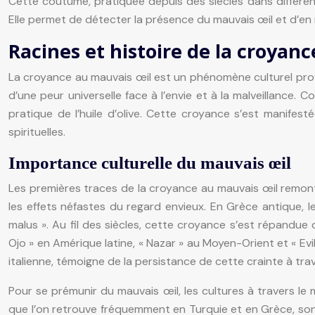
Cette coutume, pratiquée depuis des siècles dans différente
Elle permet de détecter la présence du mauvais œil et d’en n
Racines et histoire de la croyanc
La croyance au mauvais œil est un phénomène culturel profo
d’une peur universelle face à l’envie et à la malveillance.
pratique de l’huile d’olive. Cette croyance s’est manifesté
spirituelles.
Importance culturelle du mauvais œil
Les premières traces de la croyance au mauvais œil remont
les effets néfastes du regard envieux. En Grèce antique, l
malus ». Au fil des siècles, cette croyance s’est répandue
Ojo » en Amérique latine, « Nazar » au Moyen-Orient et « Ev
italienne, témoigne de la persistance de cette crainte à tra
Pour se prémunir du mauvais œil, les cultures à travers l
que l’on retrouve fréquemment en Turquie et en Grèce, son