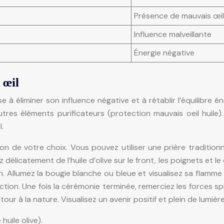
Présence de mauvais œil
Influence malveillante
Énergie négative
 œil
ise à éliminer son influence négative et à rétablir l’équilibr
 d’autres éléments purificateurs (protection mauvais oeil huile
.
on de votre choix. Vous pouvez utiliser une prière tradition
élicatement de l’huile d’olive sur le front, les poignets et le
on. Allumez la bougie blanche ou bleue et visualisez sa flam
ion. Une fois la cérémonie terminée, remerciez les forces spir
etour à la nature. Visualisez un avenir positif et plein de lumière
huile olive).