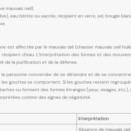
ve mauvais oeil).
olive), eau bénite ou sacrée, récipient en verre, sel, bougie bl
ve.
e est affectée par le mauvais œil (chasser mauvais oeil huile
cipient d’eau. L’interprétation des formes et des mouvements
é de la purification et de la défense.
 à la personne concernée de se détendre et de se concentre
 les gouttes se comportent. Si les gouttes restent regroupée
taches ou forment des formes étranges (yeux, visages, etc.), 
erprétées comme des signes de négativité.
Interprétation
Absence de mauvais œil