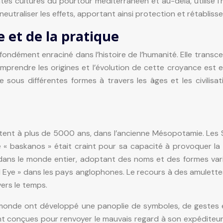
s cultures du pourtour méditerranéen et au-delà, utilise l’hu
eutraliser les effets, apportant ainsi protection et rétabliss
e et de la pratique
ndément enraciné dans l’histoire de l’humanité. Elle transce
 Comprendre les origines et l’évolution de cette croyance est 
e sous différentes formes à travers les âges et les civilisat
ent à plus de 5000 ans, dans l’ancienne Mésopotamie. Les Su
e « baskanos » était craint pour sa capacité à provoquer la
 dans le monde entier, adoptant des noms et des formes vari
il Eye » dans les pays anglophones. Le recours à des amulettes
vers le temps.
e monde ont développé une panoplie de symboles, de gestes e
t conçues pour renvoyer le mauvais regard à son expéditeur. 