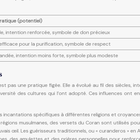
ratique (potentiel)
e, intention renforcée, symbole de don précieux
efficace pour la purification, symbole de respect
ndée, intention moins forte, symbole plus modeste
s
est pas une pratique figée. Elle a évolué au fil des siècles, i
versité des cultures qui l’ont adopté. Ces influences ont en
s incantations spécifiques à différentes religions et croyance
régions musulmanes, des versets du Coran sont utilisés pour i
is œil. Les guérisseurs traditionnels, ou « curanderos » en Am
rbes, des amulettes et des prières personnelles pour renforce