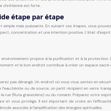
e chrétienne est forte.
guide étape par étape
est simple mais puissante. En suivant ces étapes, vous pouve
spect, concentration et une intention positive. L’état d’esp
environnement propice à la purification et à la protection. Le 
on moment et le bon endroit contribue à créer un espace sacré o
serez pas dérangé. Un endroit où vous vous sentez en sécurité
 de l’eau bénite ou de source, un petit récipient en verre tr
 rue (Ruta graveolens) ou du romarin. Préparez votre esprit 
e et vous protège. Il est important de croire en l’efficacit
riode associée à l’amplification des énergies spirituelles.