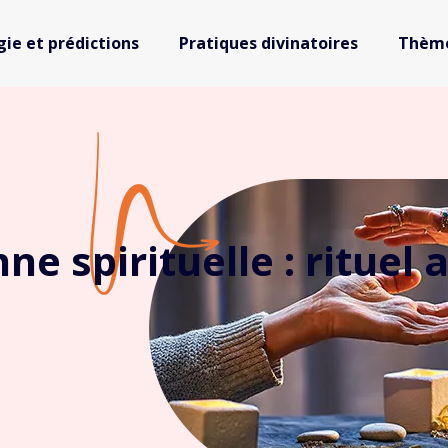
gie et prédictions
Pratiques divinatoires
Thème
nne spirituelle : ritue