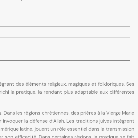
ntégrant des éléments religieux, magiques et folkloriques. Ses
richi la pratique, la rendant plus adaptable aux différentes
s. Dans les régions chrétiennes, des prières à la Vierge Marie
nvoquer la défense d’Allah. Les traditions juives intègrent
érique latine, jouent un rôle essentiel dans la transmission
r son efficacité. Dans certaines régions, la pratique se fait