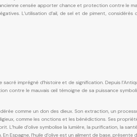
 ancienne censée apporter chance et protection contre le mal. 
 négatives. L’utilisation d’ail, de sel et de piment, considé
le sacré imprégné d’histoire et de signification. Depuis l’Antiq
ction contre le mauvais œil témoigne de sa puissance symboliqu
onsidérée comme un don des dieux. Son extraction, un proce
religieux, comme les onctions et les bénédictions. Ses proprié
. L’huile d’olive symbolise la lumière, la purification, la sant
En Espagne, l’huile d’olive est un aliment de base, présente d