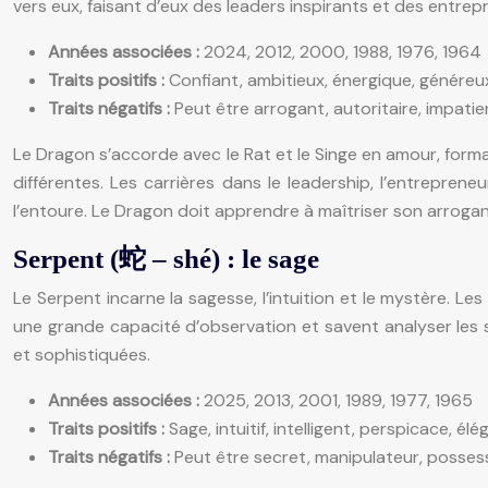
vers eux, faisant d’eux des leaders inspirants et des entre
Années associées :
2024, 2012, 2000, 1988, 1976, 1964
Traits positifs :
Confiant, ambitieux, énergique, généreux
Traits négatifs :
Peut être arrogant, autoritaire, impatien
Le Dragon s’accorde avec le Rat et le Singe en amour, forma
différentes. Les carrières dans le leadership, l’entreprene
l’entoure. Le Dragon doit apprendre à maîtriser son arrogan
Serpent (蛇 – shé) : le sage
Le Serpent incarne la sagesse, l’intuition et le mystère. 
une grande capacité d’observation et savent analyser les s
et sophistiquées.
Années associées :
2025, 2013, 2001, 1989, 1977, 1965
Traits positifs :
Sage, intuitif, intelligent, perspicace, élé
Traits négatifs :
Peut être secret, manipulateur, possessi