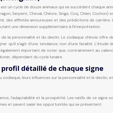
, est un cycle de douze animaux qui se succèdent chaque an
 Dragon, Serpent, Cheval, Chèvre, Singe, Coq, Chien, Cochon) e
é, des affinités amoureuses et des prédictions de carrière. 
utant une dimension supplémentaire à l’interprétation.
n de la personnalité et du destin. Le zodiaque chinois offre 
ner qu’il s’agit d’une tendance, non d’une fatalité. L’étude 
est également important de noter que, contrairement au calend
février, dépendant du cycle lunaire.
profil détaillé de chaque signe
odiaque, leurs influences sur la personnalité et le destin, e
igence, l’adaptabilité et la prospérité. Les natifs de ce sign
èmes et savent saisir les opportunités qui se présentent.