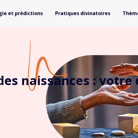
gie et prédictions
Pratiques divinatoires
Thème
des naissances : votre 