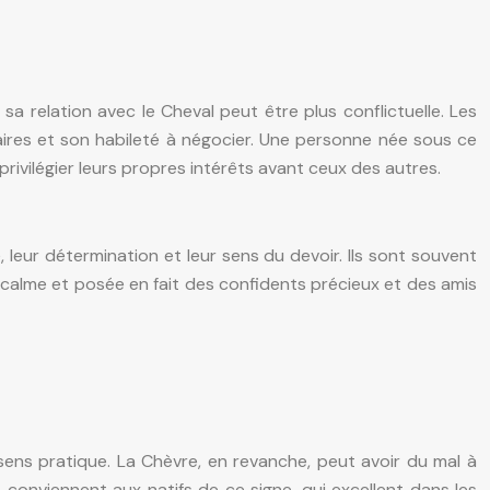
a relation avec le Cheval peut être plus conflictuelle. Les
faires et son habileté à négocier. Une personne née sous ce
privilégier leurs propres intérêts avant ceux des autres.
, leur détermination et leur sens du devoir. Ils sont souvent
 calme et posée en fait des confidents précieux et des amis
ens pratique. La Chèvre, en revanche, peut avoir du mal à
at conviennent aux natifs de ce signe, qui excellent dans les