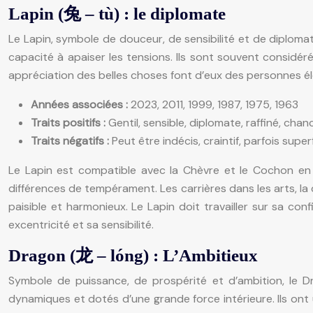
Lapin (兔 – tù) : le diplomate
Le Lapin, symbole de douceur, de sensibilité et de diplomatie
capacité à apaiser les tensions. Ils sont souvent considé
appréciation des belles choses font d’eux des personnes él
Années associées :
2023, 2011, 1999, 1987, 1975, 1963
Traits positifs :
Gentil, sensible, diplomate, raffiné, chance
Traits négatifs :
Peut être indécis, craintif, parfois superf
Le Lapin est compatible avec la Chèvre et le Cochon en a
différences de tempérament. Les carrières dans les arts, la 
paisible et harmonieux. Le Lapin doit travailler sur sa co
excentricité et sa sensibilité.
Dragon (龙 – lóng) : L’Ambitieux
Symbole de puissance, de prospérité et d’ambition, le D
dynamiques et dotés d’une grande force intérieure. Ils ont u