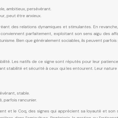
ble, ambitieux, persévérant.
ur, peut être anxieux.
éant des relations dynamiques et stimulantes. En revanche, s
ui conviennent parfaitement, exploitant son sens aigu des af
rtunisme. Bien que généralement sociables, ils peuvent parfois 
abilité. Les natifs de ce signe sont réputés pour leur patience
 stabilité et sécurité à ceux qui les entourent. Leur nature
sévérant, stable.
é, parfois rancunier.
nt et le Coq, des signes qui apprécient sa loyauté et son s
res dans l’agriculture, l’ingénierie, la gestion ou l’artisan