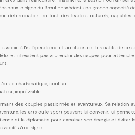
ées sous le signe du Bœuf possèdent une grande capacité de 
eur détermination en font des leaders naturels, capables d
t associé à l’indépendance et au charisme. Les natifs de c
éfis et n’hésitent pas à prendre des risques pour atteindre 
urs.
éreux, charismatique, confiant.
nateur, imprévisible.
ormant des couples passionnés et aventureux. Sa relation av
’aventure, les arts ou le sport peuvent lui convenir, lui perm
atience et la diplomatie pour canaliser son énergie et éviter les
 associés à ce signe.