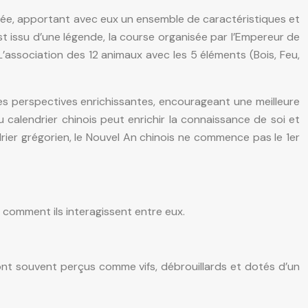
née, apportant avec eux un ensemble de caractéristiques et
st issu d’une légende, la course organisée par l’Empereur de
L’association des 12 animaux avec les 5 éléments (Bois, Feu,
des perspectives enrichissantes, encourageant une meilleure
du calendrier chinois peut enrichir la connaissance de soi et
rier grégorien, le Nouvel An chinois ne commence pas le 1er
t comment ils interagissent entre eux.
e sont souvent perçus comme vifs, débrouillards et dotés d’un