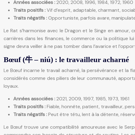
Années associées :
2020, 2008, 1996, 1984, 1972, 1960
Traits positifs :
Vif d’esprit, adaptable, charmant, socia
Traits négatifs :
Opportuniste, parfois avare, manipulate
Le Rat s’harmonise avec le Dragon et le Singe en amour, cr
carrières dans les finances, le commerce ou la politique l
signe devra veiller à ne pas tomber dans l’avarice et l’oppo
Bœuf (牛 – niú) : le travailleur acharné
Le Bœuf incarne le travail acharné, la persévérance et la fi
considérés comme des piliers de leur communauté, apportant
loyaux.
Années associées :
2021, 2009, 1997, 1985, 1973, 1961
Traits positifs :
Fiable, honnête, patient, travailleur, per
Traits négatifs :
Peut être têtu, lent à la détente, réserv
Le Bœuf trouve une compatibilité amoureuse avec le Serpe
comprendre son besoin de structure et de routine. Les carriè