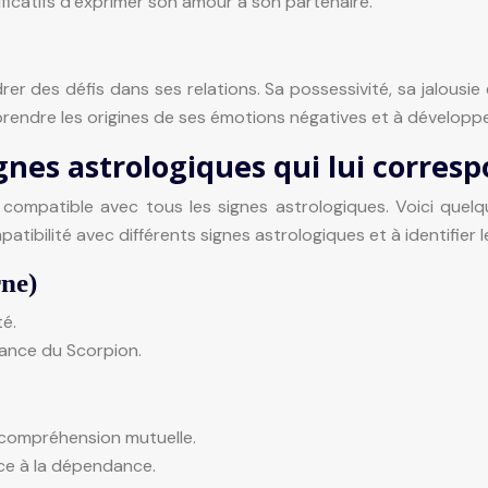
ificatifs d’exprimer son amour à son partenaire.
er des défis dans ses relations. Sa possessivité, sa jalousi
rendre les origines de ses émotions négatives et à développer
gnes astrologiques qui lui corres
ompatible avec tous les signes astrologiques. Voici quelqu
atibilité avec différents signes astrologiques et à identifier 
rne)
té.
ance du Scorpion.
, compréhension mutuelle.
nce à la dépendance.