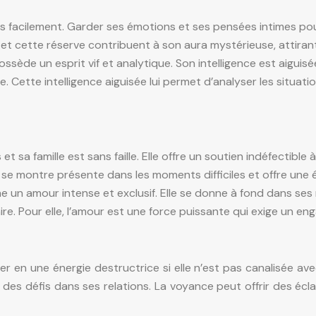
e pas facilement. Garder ses émotions et ses pensées intimes
n et cette réserve contribuent à son aura mystérieuse, attira
sède un esprit vif et analytique. Son intelligence est aiguisée
 Cette intelligence aiguisée lui permet d’analyser les situati
t sa famille est sans faille. Elle offre un soutien indéfectible 
e se montre présente dans les moments difficiles et offre une 
un amour intense et exclusif. Elle se donne à fond dans ses re
re. Pour elle, l’amour est une force puissante qui exige un e
r en une énergie destructrice si elle n’est pas canalisée av
 des défis dans ses relations. La voyance peut offrir des é